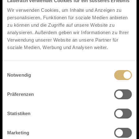
Läderach verwendet Cookies für ein süsseres Erlebnis
Läderach (Deutschland) GmbH
Hohe Strasse 117-119
Wir verwenden Cookies, um Inhalte und Anzeigen zu
50667 Köln
personalisieren, Funktionen für soziale Medien anbieten
+49 221 999 675 04
zu können und die Zugriffe auf unsere Website zu
verkauf@laderach.com
analysieren. Außerdem geben wir Informationen zu Ihrer
Verwendung unserer Website an unsere Partner für
Für alle anderen Länder:
soziale Medien, Werbung und Analysen weiter.
verkauf@laderach.com
+ 41 55 645 44 44
Einwilligungsauswahl
Notwendig
Kontaktformular
Präferenzen
Läderach (Schweiz) AG, Bleiche 14
CH-8755 Ennenda
Statistiken
Über uns
Marketing