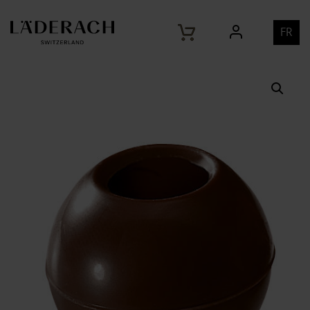
Home
Produits
Boules creuses marron noir, ∅ 35
/
/
mm
FR