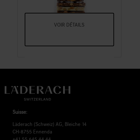
grand
Un Assortiment De Nos Variétés
Préférées De Chocolat Frais,
Cassées En Morceaux
VOIR DÉTAILS
Suisse:
Läderach (Schweiz) AG, Bleiche 14
CH-8755 Ennenda
+41 55 645 44 44