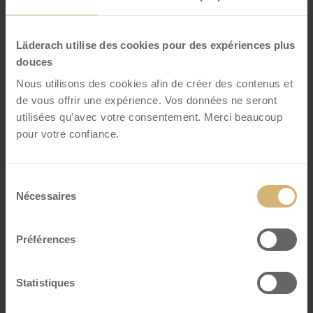
Sélection noir
Un Assortiment De Chocolat Noir
Bâtonnets De Chocolat Frais
Läderach utilise des cookies pour des expériences plus
VOIR DÉTAILS
douces
Nous utilisons des cookies afin de créer des contenus et
de vous offrir une expérience. Vos données ne seront
utilisées qu'avec votre consentement. Merci beaucoup
pour votre confiance.
Sélection
Nécessaires
du
consentement
Préférences
Statistiques
FrischSchoggi Mini Caramel