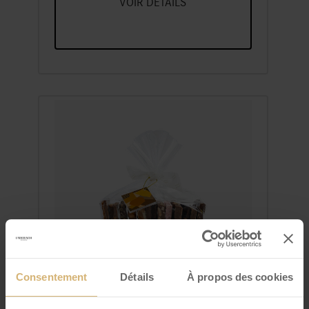
VOIR DÉTAILS
FrischSchoggi bateau
grand
Un Assortiment De Nos Variétés
Consentement
Détails
À propos des cookies
Préférées De Chocolat Frais,
Cassées En Morceaux