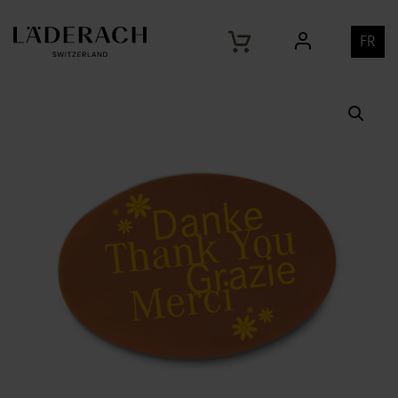
Home
Produits
Café-Dessert «Merci», 4 langues,
/
/
emballage individuel, lait
FR