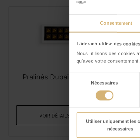
Consentement
Läderach utilise des cookie
Nous utilisons des cookies a
qu'avec votre consentement.
Pralinés Dubai Style
Frisc
Sélection
Nécessaires
du
noir boîte à 8 pcs
Flo
consentement
VOIR DÉTAILS
V
Utiliser uniquement les 
nécessaires