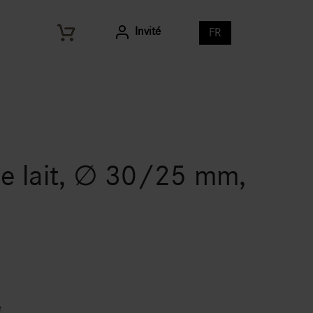
Invité
FR
re lait, ∅ 30/25 mm,
e