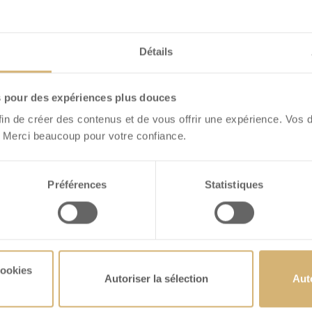
Détails
s pour des expériences plus douces
fin de créer des contenus et de vous offrir une expérience. Vos 
 Merci beaucoup pour votre confiance.
hSchoggi Mini
FrischSchoggi Mini
Préférences
Statistiques
rentin Lait
Caramel Salé Lait-no
OIR DÉTAILS
VOIR DÉTAILS
cookies
Autoriser la sélection
Aut