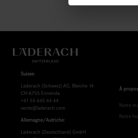
Suisse:
Läderach (Schweiz) AG, Bleiche 14
À propos
CH-8755 Ennenda
+41 55 645 44 44
Notre ma
vente@laderach.com
Notre hi
Allemagne/Autriche:
Läderach (Deutschland) GmbH