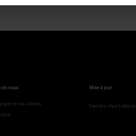
 de nous
Mise à jour
rque et nos valeurs
Carrière chez Lädera
stoire