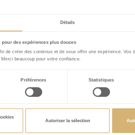
Détails
s pour des expériences plus douces
fin de créer des contenus et de vous offrir une expérience. Vos 
 Merci beaucoup pour votre confiance.
hSchoggi Mini
FrischSchoggi Mini
Préférences
Statistiques
ande noir
Mûre noir
OIR DÉTAILS
VOIR DÉTAILS
cookies
Autoriser la sélection
Aut