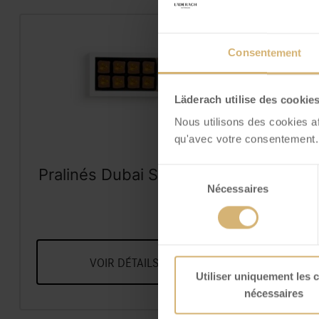
Consentement
Läderach utilise des cookie
Nous utilisons des cookies a
qu'avec votre consentement.
Pralinés Dubai Style lait
Frisc
Sélection
Nécessaires
boîte à 8 pcs
Am
du
consentement
VOIR DÉTAILS
V
Utiliser uniquement les 
nécessaires