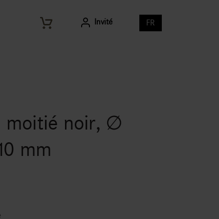
Invité
FR
 moitié noir, ∅
10 mm
e