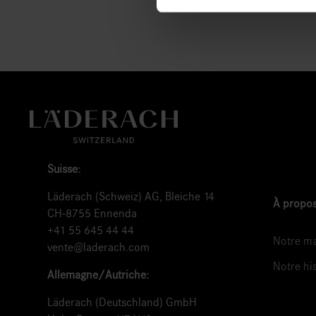
Suisse:
Läderach (Schweiz) AG, Bleiche 14
À propos
CH-8755 Ennenda
+41 55 645 44 44
Notre ma
vente@laderach.com
Notre hi
Allemagne/Autriche:
Läderach (Deutschland) GmbH