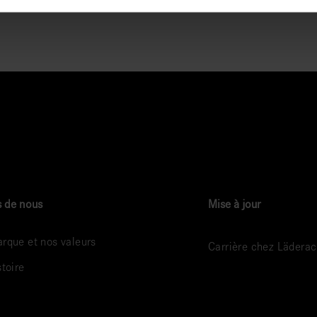
 de nous
Mise à jour
rque et nos valeurs
Carrière chez Lädera
stoire