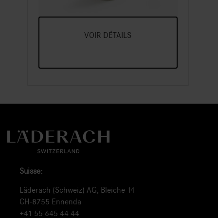
Sélection
Un Assortiment De Nos Variétés
Préférées De Chocolat Frais, En
Longs Bâtonnets Présentés Dans Un
VOIR DÉTAILS
Emballage Séduisant
Suisse:
Läderach (Schweiz) AG, Bleiche 14
CH-8755 Ennenda
+41 55 645 44 44