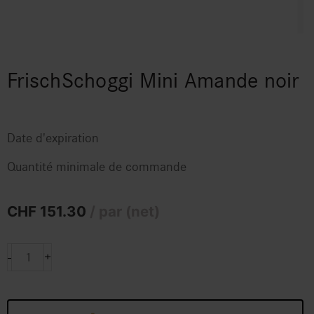
FrischSchoggi Mini Amande noir
Date d'expiration
Quantité minimale de commande
CHF
151.30
/ par (net)
FrischSchoggi
-
+
Mini
Amande
noir