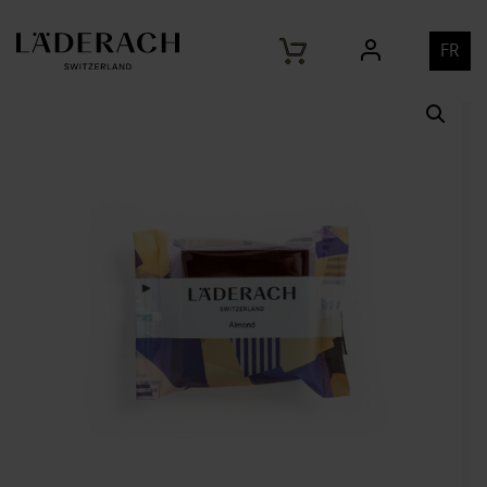
Home
Produits
FrischSchoggi Mini Amande noir
/
/
FR