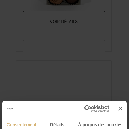
pcs
VOIR DÉTAILS
FrischSchoggi Mini
Consentement
Détails
À propos des cookies