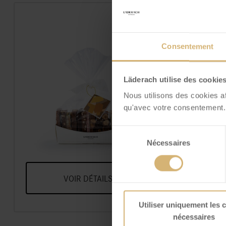
Consentement
Läderach utilise des cookie
Nous utilisons des cookies a
qu'avec votre consentement.
FrischSchoggi bateau
Frisc
petit
no
Sélection
Un Assortiment De Nos
Frisch
Variétés Préférées De Chocolat
Chocolat F
Nécessaires
du
Frais, Cassées En Morceaux
Aux No
consentement
P
VOIR DÉTAILS
V
Utiliser uniquement les 
nécessaires