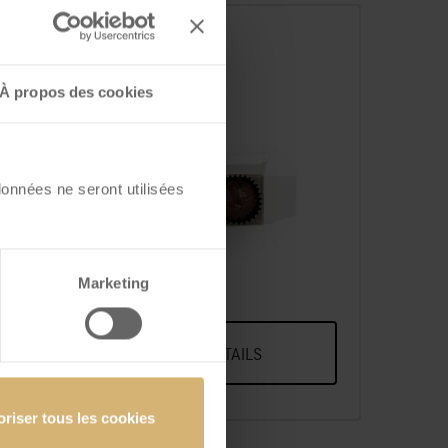
À propos des cookies
données ne seront utilisées
s
Pralinés Sélection boîte
oir
à 2 pcs
at
at
Marketing
VOIR DÉTAILS
oriser tous les cookies