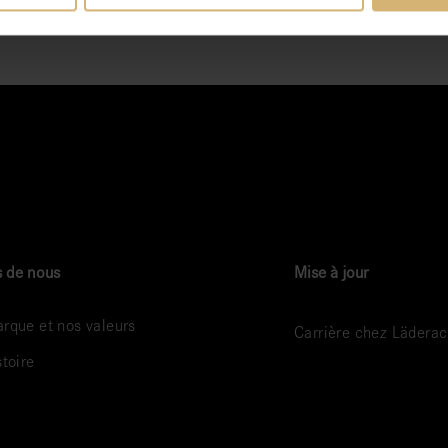
 de nous
Mise à jour
rque et nos valeurs
Carrière chez Lädera
stoire