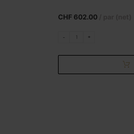
CHF
602.00
/ par (net)
FrischSchoggi
-
+
sachet
petit
quantity