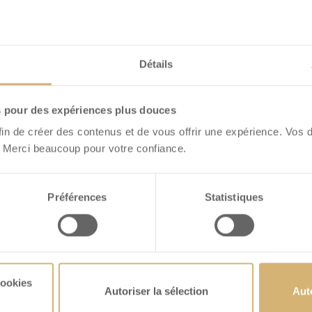
Détails
s pour des expériences plus douces
fin de créer des contenus et de vous offrir une expérience. Vos 
 Merci beaucoup pour votre confiance.
hSchoggi cœur
FrischSchoggi Stick
isette lait
Sélection lait & lait-n
Schoggi Cœur Au
Un Assortiment De Chocol
rais Au Lait Fondant
Noir Bâtonnets De Chocol
Préférences
Statistiques
isettes Entières
Frais
iémontaises
OIR DÉTAILS
VOIR DÉTAILS
cookies
Autoriser la sélection
Aut