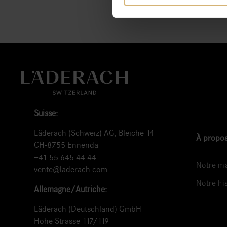
Suisse:
Läderach (Schweiz) AG, Bleiche 14
À propos
CH-8755 Ennenda
+41 55 645 44 44
Notre ma
vente@laderach.com
Notre hi
Allemagne/Autriche:
Läderach (Deutschland) GmbH
Hohe Strasse 117/119