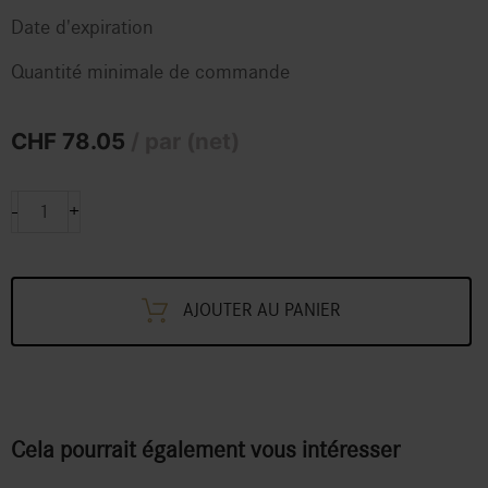
Date d'expiration
Quantité minimale de commande
CHF
78.05
/ par (net)
Pralinés
-
+
Sélection
boîte
en
AJOUTER AU PANIER
bois
à
36
pcs
quantity
Cela pourrait également vous intéresser