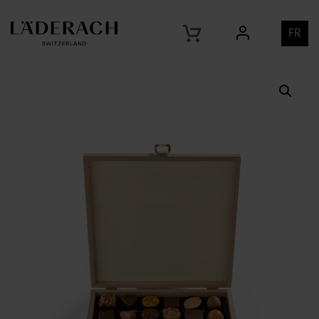
Home
Produits
Pralinés Sélection boîte en bois à 36
/
/
pcs
FR