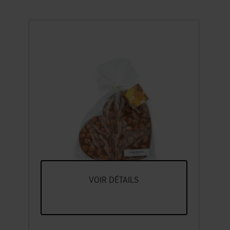
FrischSchoggi cœur
noisette lait
FrischSchoggi Cœur Au Chocolat
Frais Au Lait Fondant Aux Noisettes
Entières Piémontaises
VOIR DÉTAILS