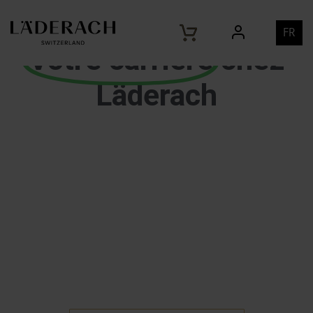
FR
Votre carrière
chez
Läderach
Läderach chocolates
Made with 90% passion and
10% magic