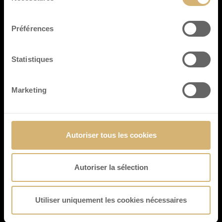
Hohe Strasse 117/119
consentement
50667 Köln
+49 221 99 96 75 04
Préférences
vente@laderach.com
Pour tous les autres pays:
Statistiques
vente@laderach.com
+ 41 55 645 44 44
Marketing
Contactez-nous
Autoriser tous les cookies
Läderach (Schweiz) AG, Bleiche 14
CH-8755 Ennenda
Autoriser la sélection
À propos de nous
Utiliser uniquement les cookies nécessaires
Notre marque et nos valeurs