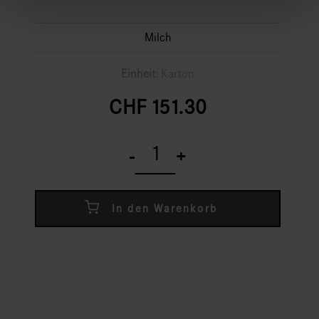
Milch
Einheit:
Karton
CHF
151.30
FrischSchoggi
Mini
-
+
Haselnuss
Milch
quantity
In den Warenkorb