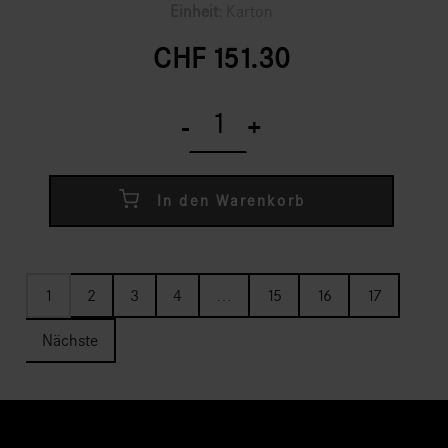
Einheit:
Karton
CHF
151.30
FrischSchoggi
Mini
-
+
Früchtemix
Weiss
quantity
In den Warenkorb
1
2
3
4
…
15
16
17
Nächste