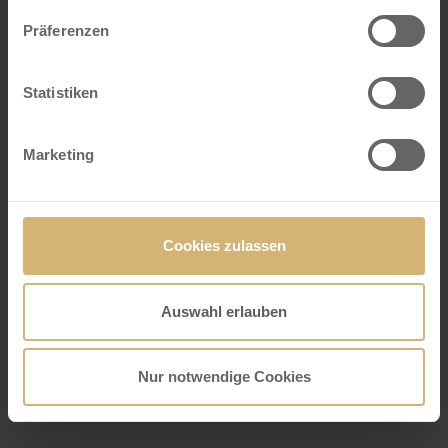
Präferenzen
Statistiken
Marketing
Cookies zulassen
Auswahl erlauben
10110663
FrischSchoggi Mini Haselnuss
Nur notwendige Cookies
Milch