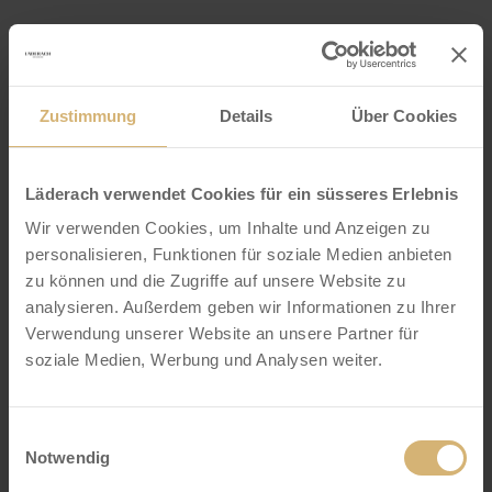
Milch
Zustimmung
Details
Über Cookies
Einheit:
Karton
Läderach verwendet Cookies für ein süsseres Erlebnis
CHF
151.30
Wir verwenden Cookies, um Inhalte und Anzeigen zu
personalisieren, Funktionen für soziale Medien anbieten
FrischSchoggi
zu können und die Zugriffe auf unsere Website zu
Mini
-
+
analysieren. Außerdem geben wir Informationen zu Ihrer
Caramel
Salé
Verwendung unserer Website an unsere Partner für
Milch-
soziale Medien, Werbung und Analysen weiter.
In den Warenkorb
dunkel
quantity
Einwilligungsauswahl
Notwendig