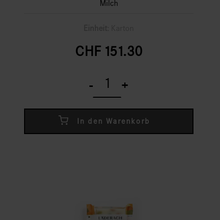
Milch
Einheit:
Karton
CHF
151.30
FrischSchoggi
Mini
-
+
Florentiner
Milch
quantity
In den Warenkorb