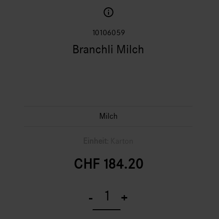
10106059
Branchli Milch
Milch
Einheit:
Karton
CHF
184.20
Branchli
Milch
-
+
quantity