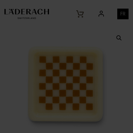
Home
Produits
Décor carré jeu d’échec chocolat
/
/
blanc, 25mm
FR